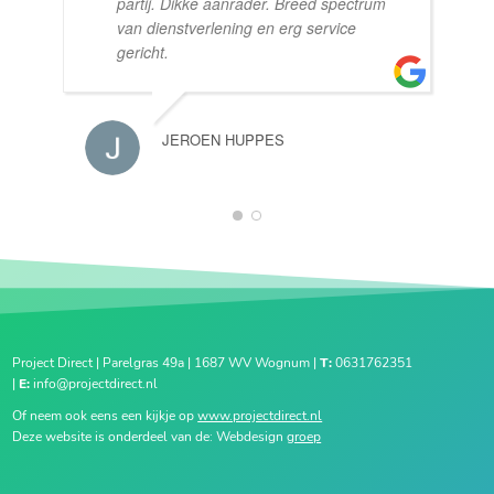
partij. Dikke aanrader. Breed spectrum
van dienstverlening en erg service
gericht.
JEROEN HUPPES
1
2
Project Direct | Parelgras 49a | 1687 WV Wognum |
T:
0631762351
|
E:
info@projectdirect.nl
Of neem ook eens een kijkje op
www.projectdirect.nl
Deze website is onderdeel van de: Webdesign
groep