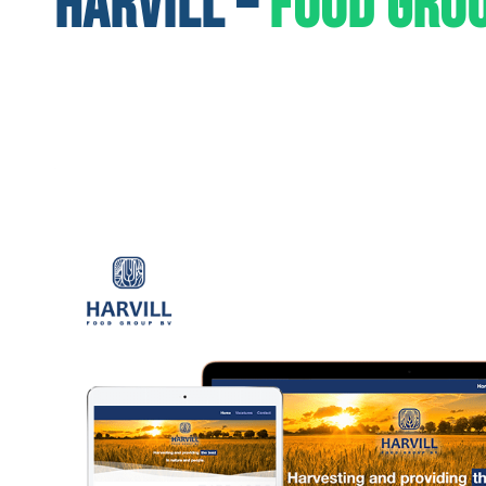
HARVILL –
FOOD GRO