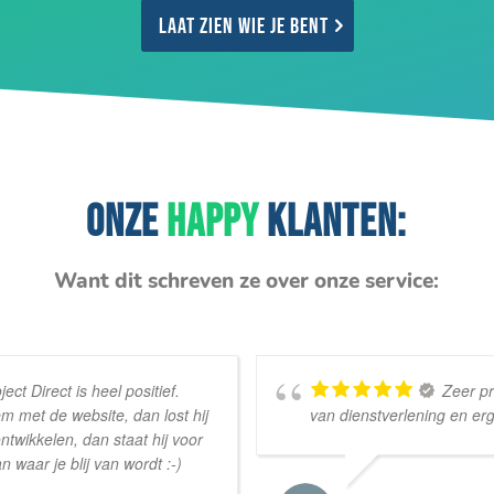
Laat zien wie je bent
ONZE
HAPPY
KLANTEN:
Want dit schreven ze over onze service:
ct Direct is heel positief.
Zeer pr
m met de website, dan lost hij
van dienstverlening en erg
ontwikkelen, dan staat hij voor
n waar je blij van wordt :-)