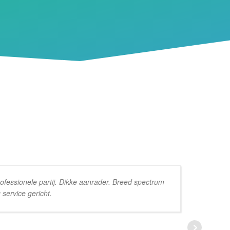
ofessionele partij. Dikke aanrader. Breed spectrum
 service gericht.
Da
he
te
we