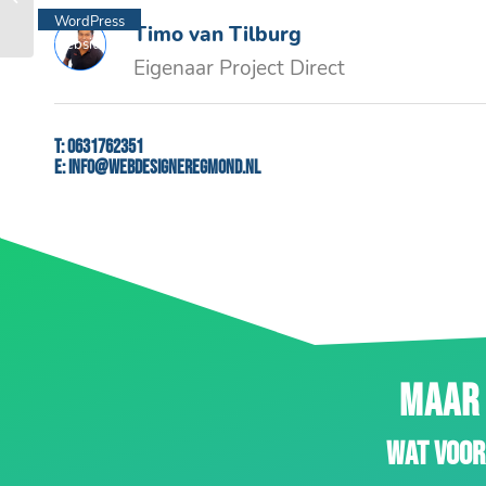
WordPress
Timo van Tilburg
website
Eigenaar Project Direct
T:
0631762351
E:
info@webdesigneregmond.nl
MAAR 
Wat voor