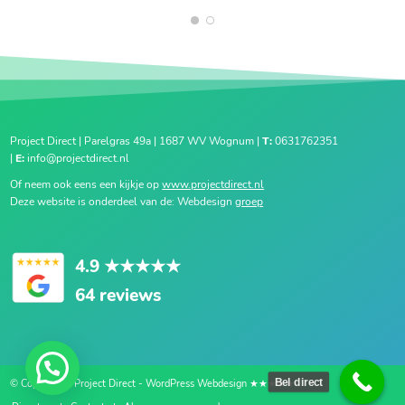
1
2
Project Direct | Parelgras 49a | 1687 WV Wognum |
T:
0631762351
|
E:
info@projectdirect.nl
Of neem ook eens een kijkje op
www.projectdirect.nl
Deze website is onderdeel van de: Webdesign
groep
4.9
★★★★★
64 reviews
Bel direct
© Copyright - Project Direct - WordPress Webdesign ★★★★★