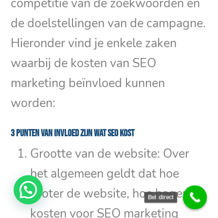
competitie van de zoekwoorden en
de doelstellingen van de campagne.
Hieronder vind je enkele zaken
waarbij de kosten van SEO
marketing beïnvloed kunnen
worden:
3 punten van invloed zijn wat SEO kost
Grootte van de website: Over
het algemeen geldt dat hoe
groter de website, hoe hoger de
Bel direct
kosten voor SEO marketing