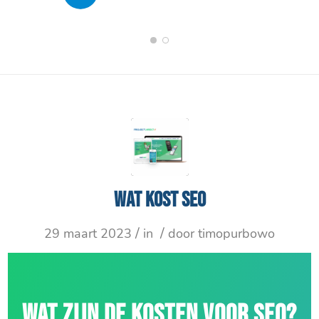
1
2
Wat kost SEO
/
/
29 maart 2023
in
door
timopurbowo
WAT ZIJN DE KOSTEN VOOR SEO?