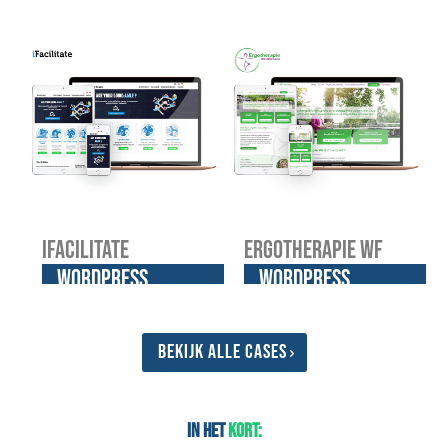
website
website
iFacilitate
Ergotherapie WF
WordPress
WordPress
website
website
Bekijk alle cases
In het
kort: