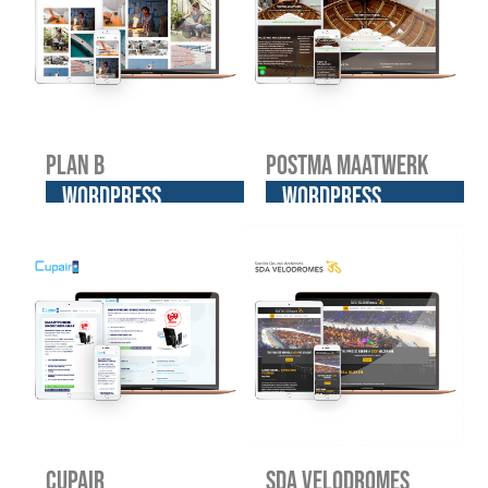
Plan B
Postma Maatwerk
WordPress
WordPress
website
website
Cupair
SDA Velodromes