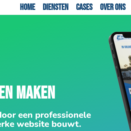
Home
Diensten
Cases
Over ons
TEN MAKEN
door een professionele
erke website bouwt.