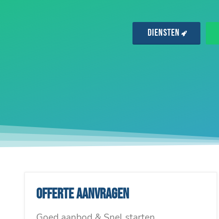
Diensten
Offerte aanvragen
Goed aanbod & Snel starten